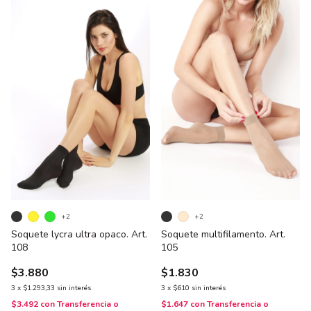
+2
+2
Soquete lycra ultra opaco. Art.
Soquete multifilamento. Art.
108
105
$3.880
$1.830
3
x
$1.293,33
sin interés
3
x
$610
sin interés
$3.492
con
Transferencia o
$1.647
con
Transferencia o