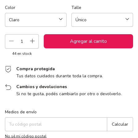
Color
Talle
44
en stock
Compra protegida
Tus datos cuidados durante toda la compra.
Cambios y devoluciones
Si no te gusta, podés cambiarlo por otro o devolverlo.
Entregas para el CP:
Cambiar CP
Medios de envío
Calcular
No sé mi código postal