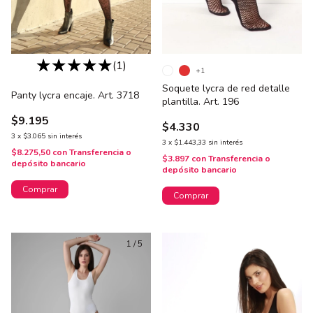
(1)
+1
Soquete lycra de red detalle
Panty lycra encaje. Art. 3718
plantilla. Art. 196
$9.195
$4.330
3
x
$3.065
sin interés
3
x
$1.443,33
sin interés
$8.275,50
con
Transferencia o
$3.897
con
Transferencia o
depósito bancario
depósito bancario
Comprar
Comprar
1
/
5