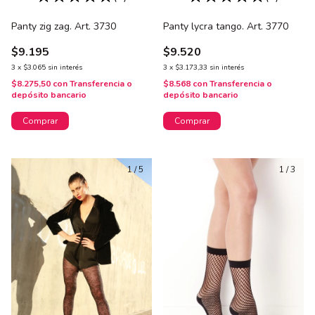
Panty zig zag. Art. 3730
Panty lycra tango. Art. 3770
$9.195
$9.520
3
x
$3.065
sin interés
3
x
$3.173,33
sin interés
$8.275,50
con
Transferencia o
$8.568
con
Transferencia o
depósito bancario
depósito bancario
Comprar
Comprar
1
/
5
1
/
3