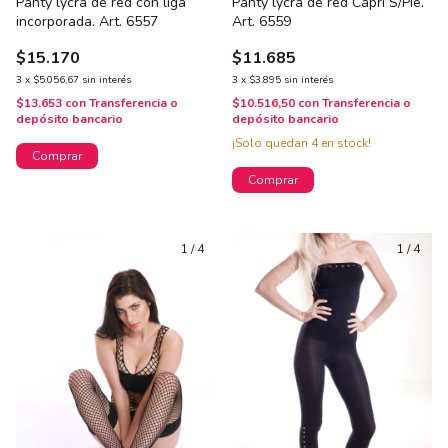
Panty lycra de red con liga
Panty lycra de red Capri S/Pie.
incorporada. Art. 6557
Art. 6559
$15.170
$11.685
3
x
$5.056,67
sin interés
3
x
$3.895
sin interés
$13.653
con
Transferencia o
$10.516,50
con
Transferencia o
depósito bancario
depósito bancario
¡Solo quedan
4
en stock!
Comprar
Comprar
1
/
4
1
/
4