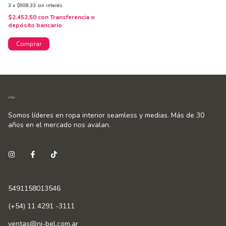
3
x
$908,33
sin interés
$2.452,50
con
Transferencia o
depósito bancario
Comprar
Somos líderes en ropa interior seamless y medias. Más de 30
años en el mercado nos avalan.
5491158013546
(+54) 11 4291 -3111
ventas@ni-bel.com.ar