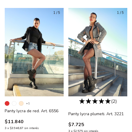
1
/
5
1
/
5
(2)
+1
Panty lycra de red. Art. 6556
Panty lycra plumeti. Art. 3221
$11.840
$7.725
3
x
$3.946,67
sin interés
3
x
$2.575
sin interés