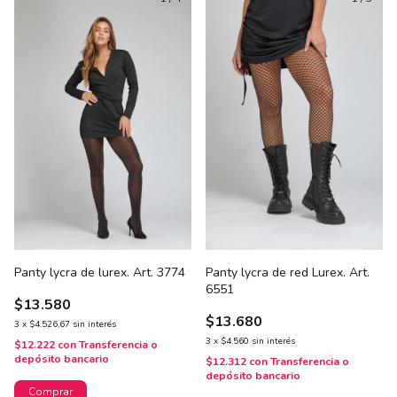
Panty lycra de lurex. Art. 3774
Panty lycra de red Lurex. Art.
6551
$13.580
$13.680
3
x
$4.526,67
sin interés
3
x
$4.560
sin interés
$12.222
con
Transferencia o
depósito bancario
$12.312
con
Transferencia o
depósito bancario
Comprar