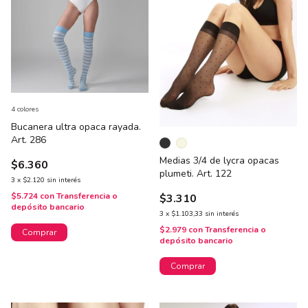
4 colores
Bucanera ultra opaca rayada.
Art. 286
Medias 3/4 de lycra opacas
$6.360
plumeti. Art. 122
3
x
$2.120
sin interés
$5.724
con
Transferencia o
$3.310
depósito bancario
3
x
$1.103,33
sin interés
$2.979
con
Transferencia o
Comprar
depósito bancario
Comprar