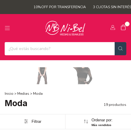
10%OFF POR TRANSFERENCIA
3 CUOTAS SIN INTERÉS
ENVÍ
0
Inicio
>
Medias
>
Moda
Moda
19 productos
Ordenar por:
Filtrar
Más vendidos