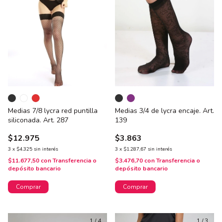
Medias 7/8 lycra red puntilla
Medias 3/4 de lycra encaje. Art.
siliconada. Art. 287
139
$12.975
$3.863
3
x
$4.325
sin interés
3
x
$1.287,67
sin interés
$11.677,50
con
Transferencia o
$3.476,70
con
Transferencia o
depósito bancario
depósito bancario
Comprar
Comprar
1
/
4
1
/
3