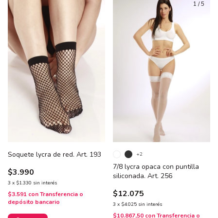
1
/
5
Soquete lycra de red. Art. 193
+2
7/8 lycra opaca con puntilla
$3.990
siliconada. Art. 256
3
x
$1.330
sin interés
$12.075
$3.591
con
Transferencia o
depósito bancario
3
x
$4.025
sin interés
$10.867,50
con
Transferencia o