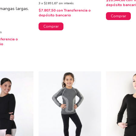
$10.344,60
con
T
3
x
$2.891,67
sin interés
depósito bancar
mangas largas.
$7.807,50
con
Transferencia o
depósito bancario
Comprar
Comprar
és
sferencia o
io