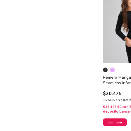
Remera Manga 
Seamless infant
$20.475
3
x
$6.825
sin inter
$18.427,50
con
depósito bancar
Comprar