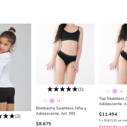
(1)
+1
Top Seamless N
+1
Adolescente. A
Bombacha Seamless Niña y
Adolescente. Art. 591
$11.494
(2)
3
x
$3.831,33
sin int
$8.675