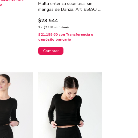
ransferencia o
Malla enteriza seamless sin
io
mangas de Danza. Art. 8559D -
INFANTIL
$23.544
3
x
$7.848
sin interés
$21.189,60
con
Transferencia o
depósito bancario
Comprar