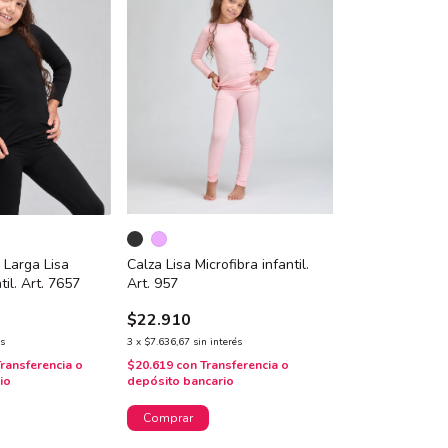
Calza Lisa Microfibra infantil.
Larga Lisa
Art. 957
il. Art. 7657
$22.910
3
x
$7.636,67
sin interés
és
$20.619
con
Transferencia o
Transferencia o
depósito bancario
io
Comprar