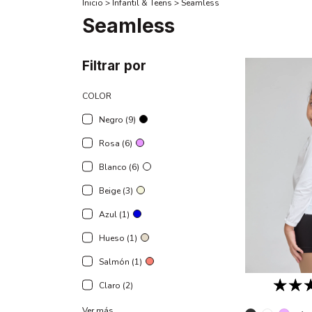
Inicio
>
Infantil & Teens
>
Seamless
Seamless
Filtrar por
COLOR
Negro (9)
Rosa (6)
Blanco (6)
Beige (3)
Azul (1)
Hueso (1)
Salmón (1)
Claro (2)
Ver más