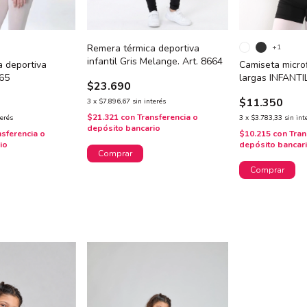
Remera térmica deportiva
+1
infantil Gris Melange. Art. 8664
a deportiva
Camiseta micro
665
largas INFANTIL
$23.690
$11.350
3
x
$7.896,67
sin interés
$21.321
con
Transferencia o
terés
3
x
$3.783,33
sin int
depósito bancario
nsferencia o
$10.215
con
Tran
io
depósito bancar
Comprar
Comprar