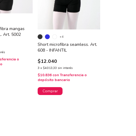
fibra mangas
. Art. 5002
+4
Short microfibra seamless. Art.
608 - INFANTIL
erés
sferencia o
$12.040
io
3
x
$4.013,33
sin interés
$10.836
con
Transferencia o
depósito bancario
Comprar