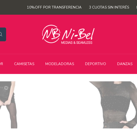
10%OFF POR TRANSFERENCIA
3 CUOTAS SIN INTERÉS
ENVÍO GRA
OR
CAMISETAS
MODELADORAS
DEPORTIVO
DANZAS