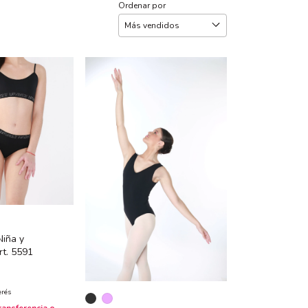
Ordenar por
iña y
rt. 5591
erés