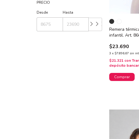
PRECIO
Desde
Hasta
Remera térmic
infantil. Art. 8
$23.690
3
x
$7.896,67
sin in
$21.321
con
Tra
depósito bancar
Comprar