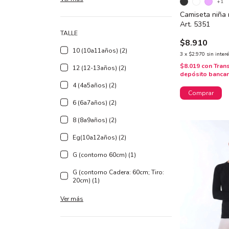
+1
Camiseta niña 
Art. 5351
TALLE
$8.910
10 (10a11años) (2)
3
x
$2.970
sin inter
$8.019
con
Tran
12 (12-13años) (2)
depósito bancar
4 (4a5años) (2)
Comprar
6 (6a7años) (2)
8 (8a9años) (2)
Eg(10a12años) (2)
G (contorno 60cm) (1)
G (contorno Cadera: 60cm; Tiro:
20cm) (1)
Ver más