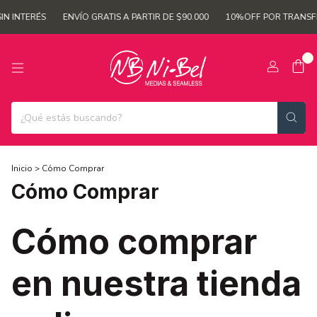
 INTERÉS
ENVÍO GRATIS A PARTIR DE $90.000
10%OFF POR TRANSFER
0
Inicio
>
Cómo Comprar
Cómo Comprar
Cómo comprar
en nuestra tienda