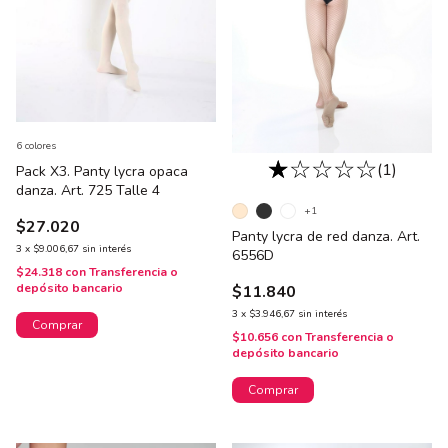
6 colores
(1)
Pack X3. Panty lycra opaca
danza. Art. 725 Talle 4
+1
$27.020
Panty lycra de red danza. Art.
3
x
$9.006,67
sin interés
6556D
$24.318
con
Transferencia o
depósito bancario
$11.840
3
x
$3.946,67
sin interés
Comprar
$10.656
con
Transferencia o
depósito bancario
Comprar