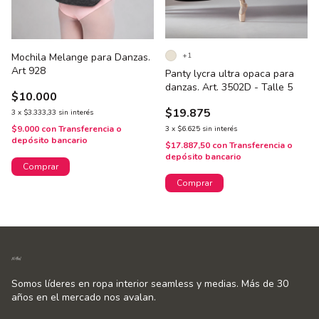
Mochila Melange para Danzas.
+1
Art 928
Panty lycra ultra opaca para
danzas. Art. 3502D - Talle 5
$10.000
$19.875
3
x
$3.333,33
sin interés
$9.000
con
Transferencia o
3
x
$6.625
sin interés
depósito bancario
$17.887,50
con
Transferencia o
depósito bancario
Comprar
Comprar
Somos líderes en ropa interior seamless y medias. Más de 30
años en el mercado nos avalan.