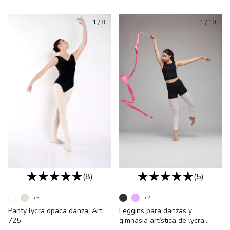
1
/
8
1
/
10
(5)
(8)
+2
+3
Leggins para danzas y
Panty lycra opaca danza. Art.
gimnasia artística de lycra
725