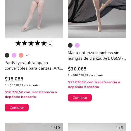
(1)
Malla enteriza seamless sin
+3
mangas de Danza. Art. 8559 -
Panty lycra ultra opaca
ADULTO
convertibles para danzas. Art.
$30.085
3503 - Talle 1 al 4
3
x
$10.028,33
sin interés
$18.085
$27.076,50
con
Transferencia o
3
x
$6.028,33
sin interés
depósito bancario
$16.276,50
con
Transferencia o
depósito bancario
Comprar
Comprar
1
/
10
1
/
5