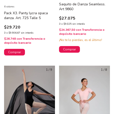
Saquito de Danza Seamless.
6 colores
Art 9860
Pack X3. Panty lycra opaca
danza. Art. 725 Talle 5
$27.075
3
x
$9.025
sin interés
$29.720
$24.367,50
con
Transferencia o
3
x
$9.906,67
sin interés
depósito bancario
$26.748
con
Transferencia o
¡No te lo pierdas, es el último!
depósito bancario
Comprar
Comprar
1
/
9
1
/
8