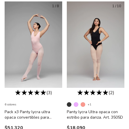
1
/
8
1
/
10
(3)
(2)
6 colores
+1
Pack x3 Panty lycra ultra
Panty lycra Ultra opaca con
opaca convertibles para
estribo para danza. Art. 3505D
danzas. Art. 3503 - Talle 1 al 4
$51.320
$18.090