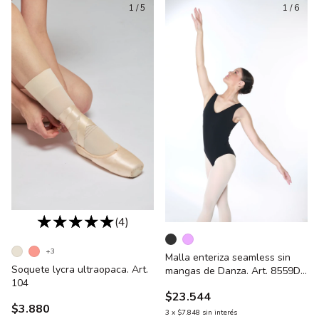
1
/
5
1
/
6
(4)
+3
Malla enteriza seamless sin
Soquete lycra ultraopaca. Art.
mangas de Danza. Art. 8559D -
104
INFANTIL
$23.544
$3.880
3
x
$7.848
sin interés