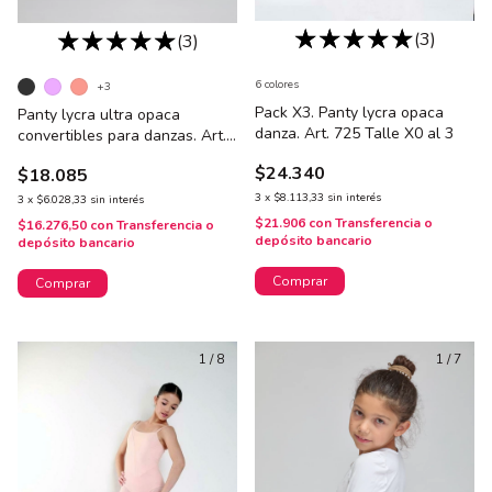
(3)
(3)
6 colores
+3
Pack X3. Panty lycra opaca
Panty lycra ultra opaca
danza. Art. 725 Talle X0 al 3
convertibles para danzas. Art.
3503D
$24.340
$18.085
3
x
$8.113,33
sin interés
3
x
$6.028,33
sin interés
$21.906
con
Transferencia o
$16.276,50
con
Transferencia o
depósito bancario
depósito bancario
Comprar
Comprar
1
/
8
1
/
7