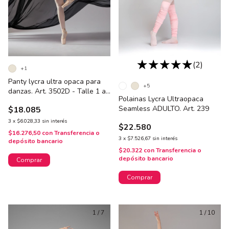
(2)
+1
Panty lycra ultra opaca para
+5
danzas. Art. 3502D - Talle 1 al
Polainas Lycra Ultraopaca
4
Seamless ADULTO. Art. 239
$18.085
3
x
$6.028,33
sin interés
$22.580
$16.276,50
con
Transferencia o
3
x
$7.526,67
sin interés
depósito bancario
$20.322
con
Transferencia o
depósito bancario
Comprar
Comprar
1
/
7
1
/
10