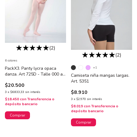
(2)
(2)
6 colores
PackX3. Panty lycra opaca
+1
danza. Art 725D - Talle 000 al
Camiseta niña mangas largas.
0
Art. 5351
$20.500
$8.910
3
x
$6.833,33
sin interés
$18.450
con
Transferencia o
3
x
$2.970
sin interés
depósito bancario
$8.019
con
Transferencia o
depósito bancario
Comprar
Comprar