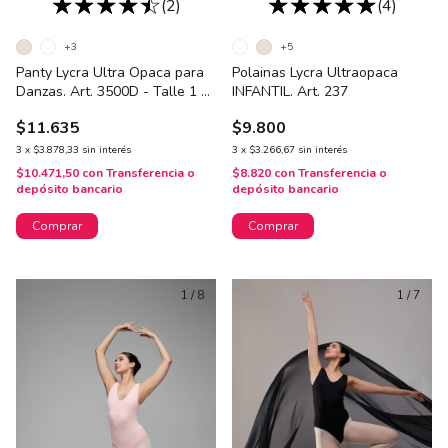
(2)
(4)
+3
+5
Panty Lycra Ultra Opaca para
Polainas Lycra Ultraopaca
Danzas. Art. 3500D - Talle 1 al
INFANTIL. Art. 237
3
$11.635
$9.800
3
x
$3.878,33
sin interés
3
x
$3.266,67
sin interés
$10.471,50
con
Transferencia o
$8.820
con
Transferencia o
depósito bancario
depósito bancario
Comprar
Comprar
1
/
8
1
/
7