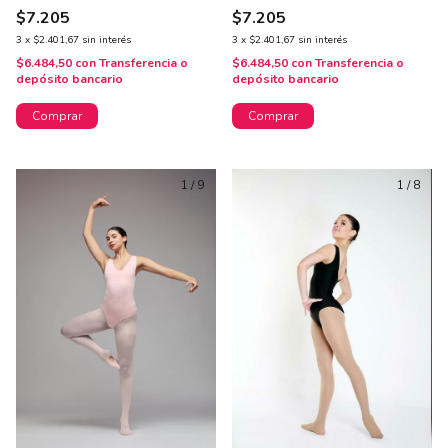
opaca. Art. 726D
$7.205
$7.205
3
x
$2.401,67
sin interés
3
x
$2.401,67
sin interés
$6.484,50
con
Transferencia o
$6.484,50
con
Transferencia o
depósito bancario
depósito bancario
Comprar
Comprar
1
/
9
1
/
8