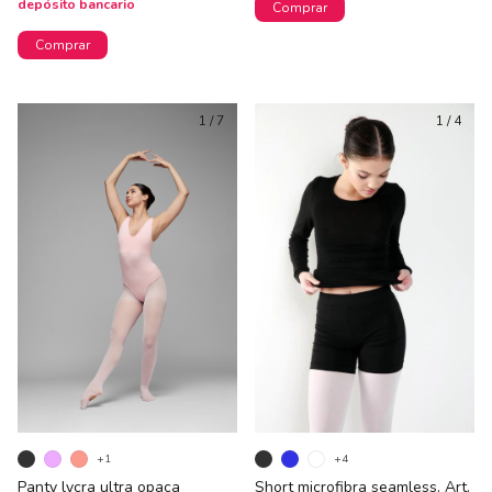
depósito bancario
Comprar
Comprar
1
/
7
1
/
4
+1
+4
Panty lycra ultra opaca
Short microfibra seamless. Art.