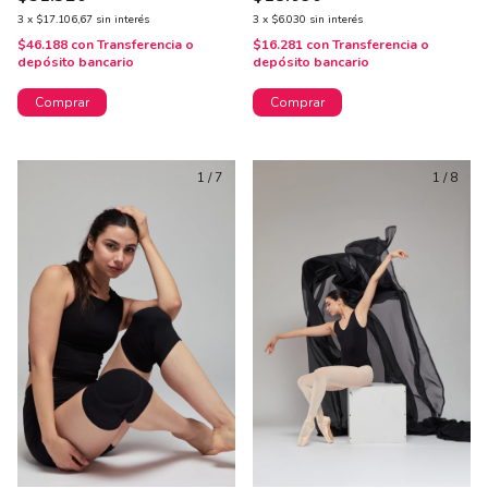
3
x
$17.106,67
sin interés
3
x
$6.030
sin interés
$46.188
con
Transferencia o
$16.281
con
Transferencia o
depósito bancario
depósito bancario
Comprar
Comprar
1
/
7
1
/
8