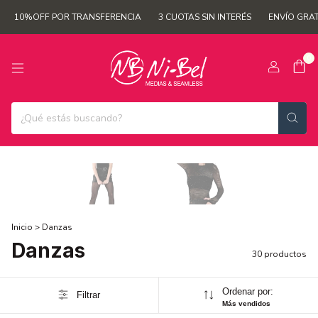
 POR TRANSFERENCIA
3 CUOTAS SIN INTERÉS
ENVÍO GRATIS A PARTIR
0
Inicio
>
Danzas
Danzas
30 productos
Ordenar por:
Filtrar
Más vendidos