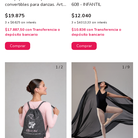
convertibles para danzas. Art.
608 - INFANTIL
3503 - Talle 5
$19.875
$12.040
3
x
$6.625
sin interés
3
x
$4.013,33
sin interés
$17.887,50
con
Transferencia o
$10.836
con
Transferencia o
depósito bancario
depósito bancario
Comprar
Comprar
1
/
2
1
/
9