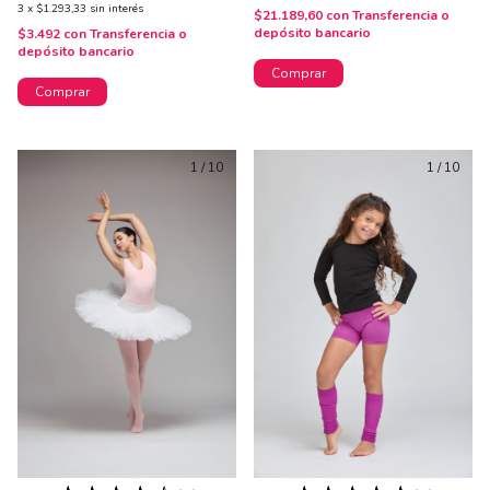
3
x
$1.293,33
sin interés
$21.189,60
con
Transferencia o
depósito bancario
$3.492
con
Transferencia o
depósito bancario
Comprar
Comprar
1
/
10
1
/
10