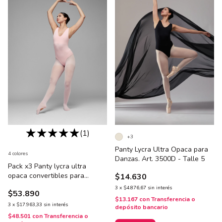
(1)
+3
Panty Lycra Ultra Opaca para
4 colores
Danzas. Art. 3500D - Talle 5
Pack x3 Panty lycra ultra
opaca convertibles para
$14.630
danzas. Art. 3503 - Talle 5
3
x
$4.876,67
sin interés
$53.890
$13.167
con
Transferencia o
3
x
$17.963,33
sin interés
depósito bancario
$48.501
con
Transferencia o