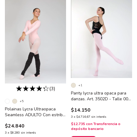
+1
(3)
Panty lycra ultra opaca para
danzas. Art. 3502D - Talle 000
+5
al 0
Polainas Lycra Ultraopaca
$14.150
Seamless ADULTO Con estribo.
3
x
$4.716,67
sin interés
Art. 240
$12.735
con
Transferencia o
$24.840
depósito bancario
3
x
$8.280
sin interés