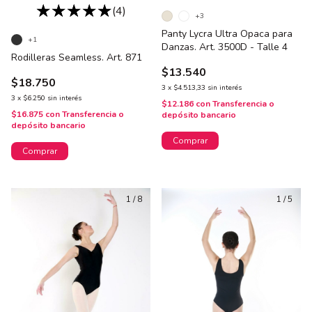
(4)
+3
Panty Lycra Ultra Opaca para
+1
Danzas. Art. 3500D - Talle 4
Rodilleras Seamless. Art. 871
$13.540
$18.750
3
x
$4.513,33
sin interés
3
x
$6.250
sin interés
$12.186
con
Transferencia o
$16.875
con
Transferencia o
depósito bancario
depósito bancario
Comprar
Comprar
1
/
8
1
/
5